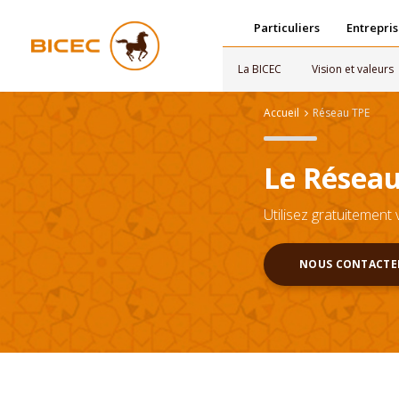
Particuliers
Entrepris
La BICEC
Vision et valeurs
Accueil
Réseau TPE
Le Réseau
Utilisez gratuitement
NOUS CONTACTE